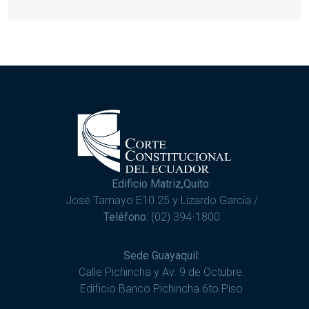
Edificio Matriz,Quito:
José Tamayo E10 25 y Lizardo García /
Teléfono:
(02) 394-1800
Sede Guayaquil:
Calle Pichincha y Av. 9 de Octubre.
Edificio Banco Pichincha 6to Piso