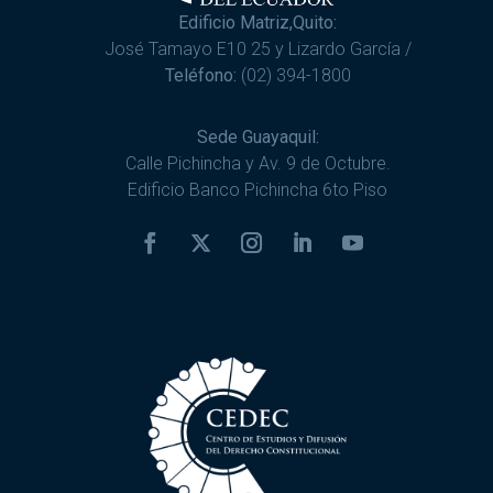
Edificio Matriz,Quito:
José Tamayo E10 25 y Lizardo García /
Teléfono:
(02) 394-1800
Sede Guayaquil:
Calle Pichincha y Av. 9 de Octubre.
Edificio Banco Pichincha 6to Piso