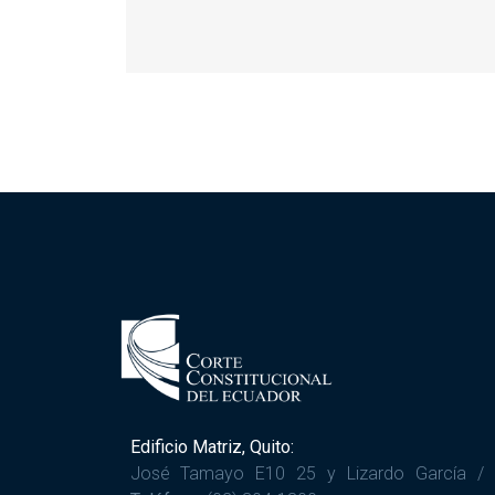
Edificio Matriz, Quito:
José Tamayo E10 25 y Lizardo García /