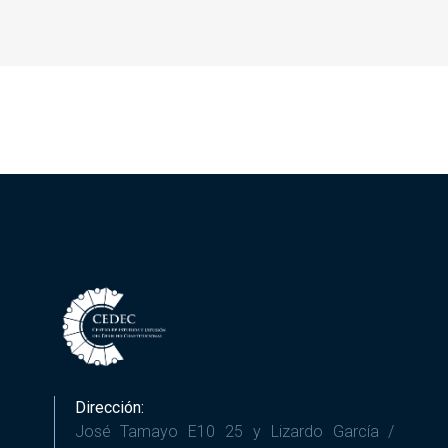
Dirección:
José Tamayo E10 25 y Lizardo García /