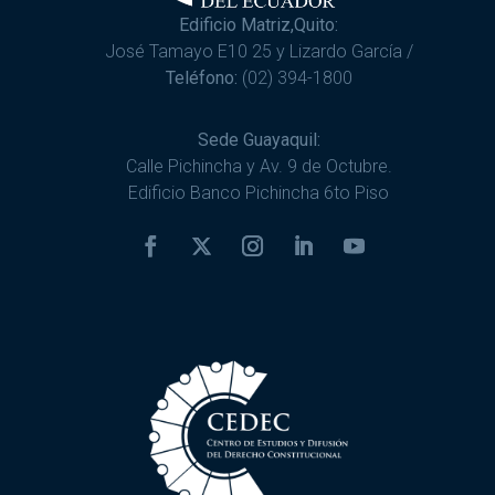
Edificio Matriz,Quito:
José Tamayo E10 25 y Lizardo García /
Teléfono:
(02) 394-1800
Sede Guayaquil:
Calle Pichincha y Av. 9 de Octubre.
Edificio Banco Pichincha 6to Piso