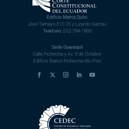
Edificio Matriz,Quito:
José Tamayo E10 25 y Lizardo García /
Teléfono:
(02) 394-1800
Sede Guayaquil:
Calle Pichincha y Av. 9 de Octubre.
Edificio Banco Pichincha 6to Piso