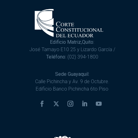
Edificio Matriz,Quito:
José Tamayo E10 25 y Lizardo García /
Teléfono:
(02) 394-1800
Sede Guayaquil:
Calle Pichincha y Av. 9 de Octubre.
Edificio Banco Pichincha 6to Piso