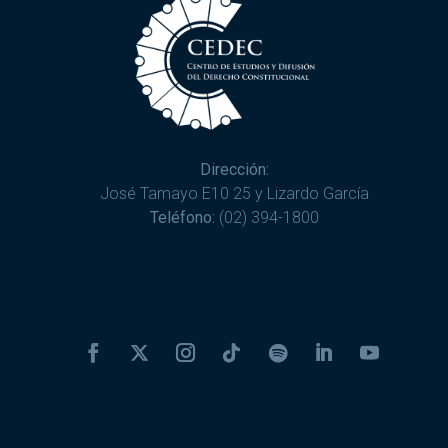
Dirección:
José Tamayo E10 25 y Lizardo García
Teléfono:
(02) 394-1800