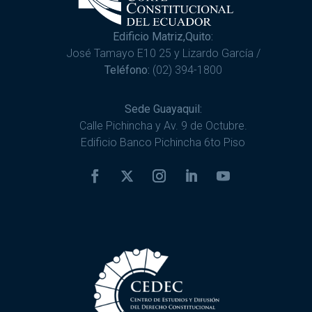
Edificio Matriz,Quito:
José Tamayo E10 25 y Lizardo García /
Teléfono:
(02) 394-1800
Sede Guayaquil:
Calle Pichincha y Av. 9 de Octubre.
Edificio Banco Pichincha 6to Piso