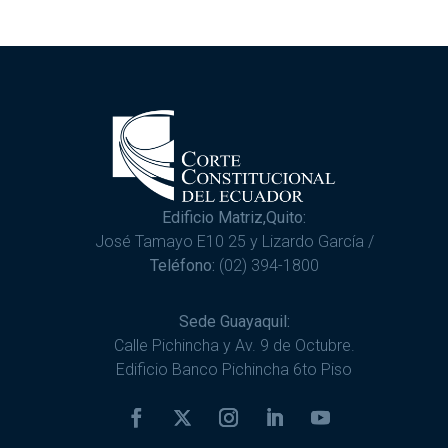
Edificio Matriz,Quito:
José Tamayo E10 25 y Lizardo García /
Teléfono:
(02) 394-1800
Sede Guayaquil:
Calle Pichincha y Av. 9 de Octubre.
Edificio Banco Pichincha 6to Piso