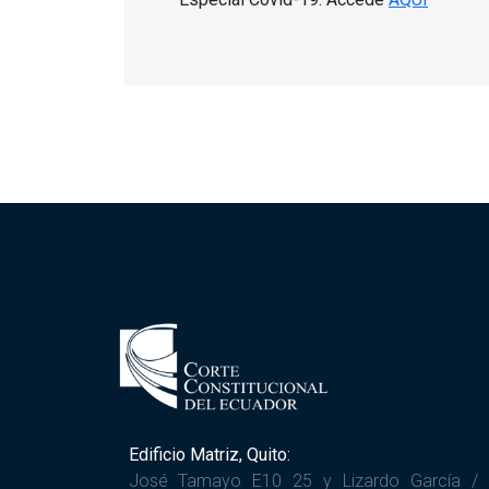
Edificio Matriz, Quito:
José Tamayo E10 25 y Lizardo García /