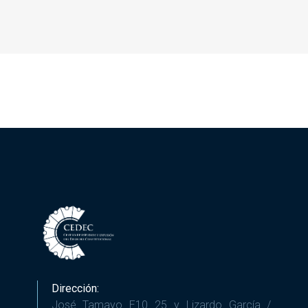
Dirección:
José Tamayo E10 25 y Lizardo García /