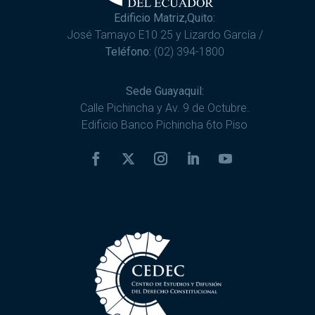
Edificio Matriz,Quito:
José Tamayo E10 25 y Lizardo García /
Teléfono:
(02) 394-1800
Sede Guayaquil:
Calle Pichincha y Av. 9 de Octubre.
Edificio Banco Pichincha 6to Piso