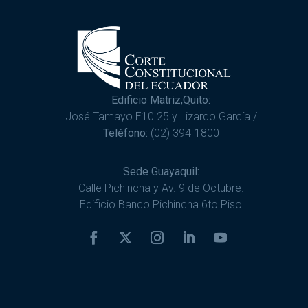
Edificio Matriz,Quito:
José Tamayo E10 25 y Lizardo García /
Teléfono:
(02) 394-1800
Sede Guayaquil:
Calle Pichincha y Av. 9 de Octubre.
Edificio Banco Pichincha 6to Piso