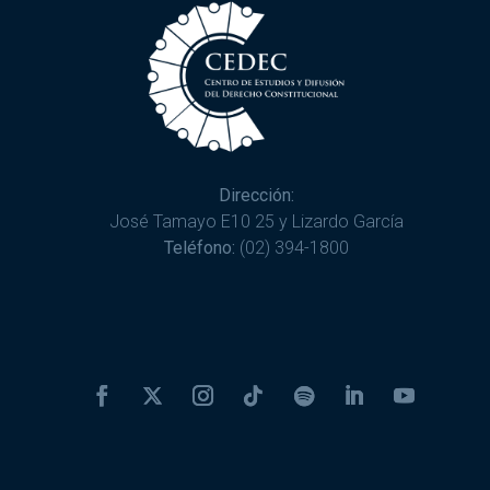
Dirección:
José Tamayo E10 25 y Lizardo García
Teléfono:
(02) 394-1800