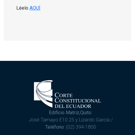
Léelo
AQUÍ
Edificio Matriz,Quito:
José Tamayo E10 25 y Lizardo García /
Teléfono:
(02) 394-1800