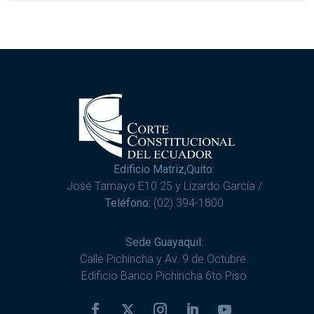
Edificio Matriz,Quito:
José Tamayo E10 25 y Lizardo García /
Teléfono:
(02) 394-1800
Sede Guayaquil:
Calle Pichincha y Av. 9 de Octubre.
Edificio Banco Pichincha 6to Piso