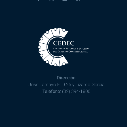
Dirección:
José Tamayo E10 25 y Lizardo García
Teléfono:
(02) 394-1800