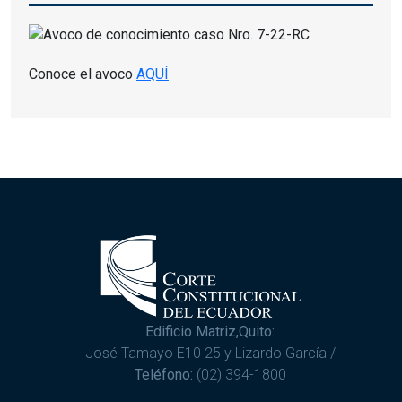
Conoce el avoco
AQUÍ
Edificio Matriz,Quito:
José Tamayo E10 25 y Lizardo García /
Teléfono:
(02) 394-1800