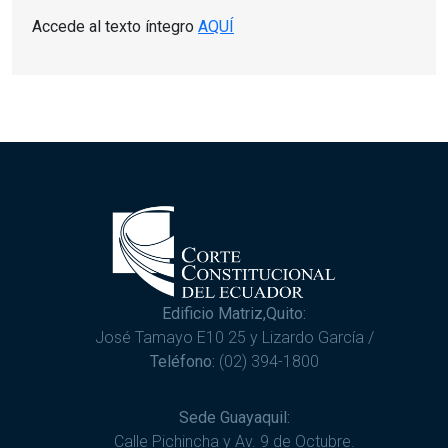
Accede al texto íntegro
AQUÍ
Edificio Matriz,Quito:
José Tamayo E10 25 y Lizardo García /
Teléfono:
(02) 394-1800
Sede Guayaquil:
Calle Pichincha y Av. 9 de Octubre.