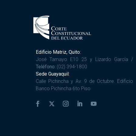
Edificio Matriz, Quito:
José Tamayo E10 25 y Lizardo García /
Teléfono:
(02) 394-1800
Sede Guayaquil:
Calle Pichincha y Av. 9 de Octubre. Edificio
Banco Pichincha 6to Piso