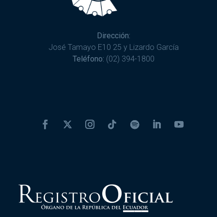
Dirección:
José Tamayo E10 25 y Lizardo García
Teléfono:
(02) 394-1800