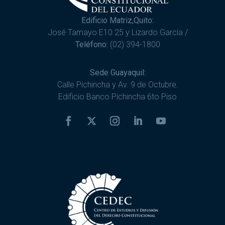
Edificio Matriz,Quito:
José Tamayo E10 25 y Lizardo García /
Teléfono:
(02) 394-1800
Sede Guayaquil:
Calle Pichincha y Av. 9 de Octubre.
Edificio Banco Pichincha 6to Piso