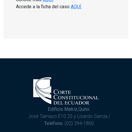
Accede a la ficha del caso
AQUÍ
Edificio Matriz,Quito:
José Tamayo E10 25 y Lizardo García /
Teléfono:
(02) 394-1800