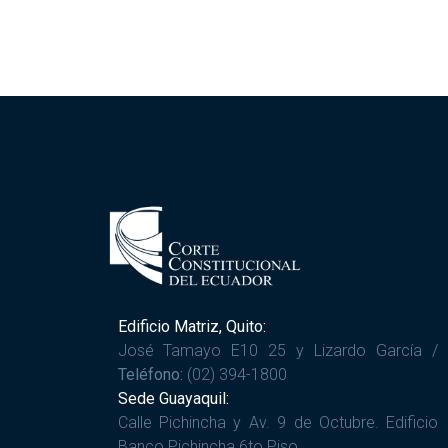
Edificio Matriz, Quito:
José Tamayo E10 25 y Lizardo García /
Teléfono:
(02) 394-1800
Sede Guayaquil:
Calle Pichincha y Av. 9 de Octubre. Edificio
Banco Pichincha 6to Piso