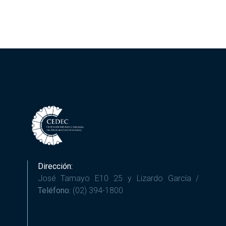
Dirección:
José Tamayo E10 25 y Lizardo García /
Teléfono:
(02) 394-1800