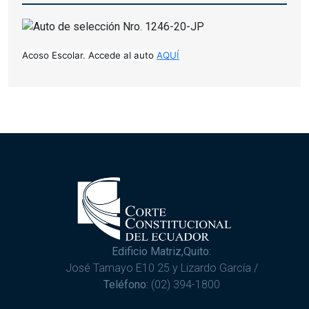
Acoso Escolar. Accede al auto 
AQUÍ
Edificio Matriz,Quito:
José Tamayo E10 25 y Lizardo García /
Teléfono:
(02) 394-1800