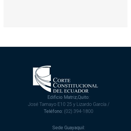
Edificio Matriz,Quito:
José Tamayo E10 25 y Lizardo García /
Teléfono:
(02) 394-1800
Sede Guayaquil: