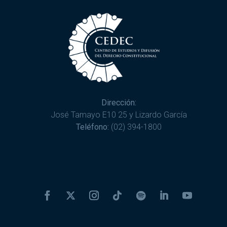
Dirección:
José Tamayo E10 25 y Lizardo García
Teléfono:
(02) 394-1800