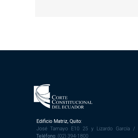
Edificio Matriz, Quito:
José Tamayo E10 25 y Lizardo García /
Teléfono:
(02) 394-1800