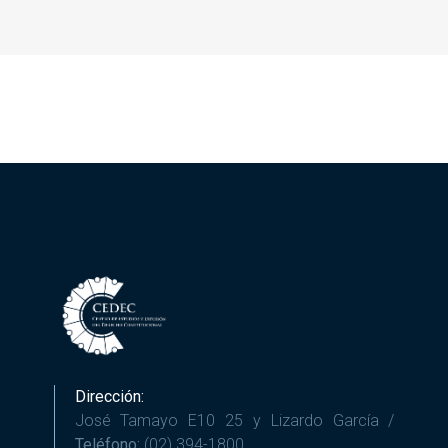
Dirección:
José Tamayo E10 25 y Lizardo García /
Teléfono:
(02) 394-1800