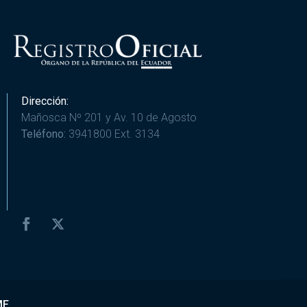
Dirección:
Mañosca Nº 201 y Av. 10 de Agosto
Teléfono:
3941800 Ext. 3134
ME