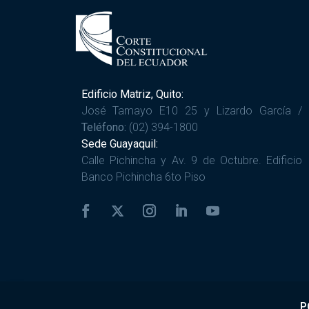
Edificio Matriz, Quito:
José Tamayo E10 25 y Lizardo García /
Teléfono:
(02) 394-1800
Sede Guayaquil:
Calle Pichincha y Av. 9 de Octubre. Edificio
Banco Pichincha 6to Piso
P