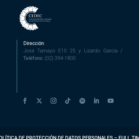
Dirección:
José Tamayo E10 25 y Lizardo García /
Teléfono:
(02) 394-1800
OLÍTICA DE PROTECCIÓN DE DATOS PERSONALES
–
FULL TI