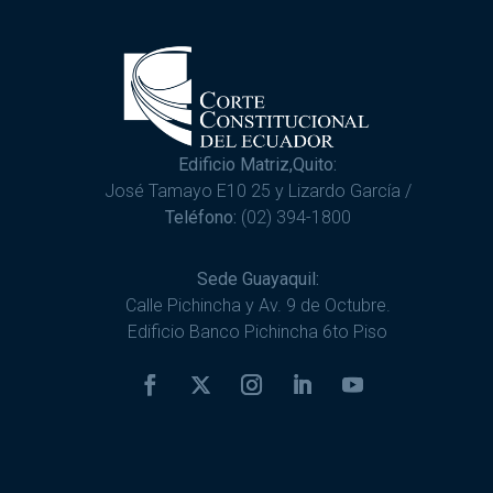
Edificio Matriz,Quito:
José Tamayo E10 25 y Lizardo García /
Teléfono:
(02) 394-1800
Sede Guayaquil:
Calle Pichincha y Av. 9 de Octubre.
Edificio Banco Pichincha 6to Piso