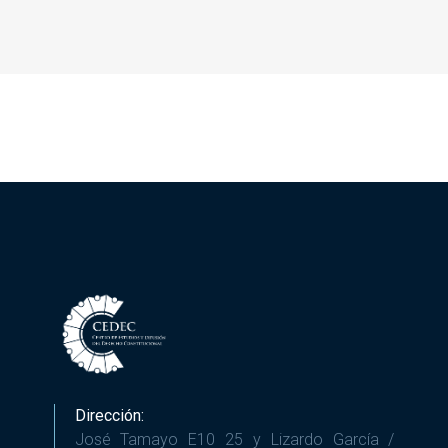
Dirección:
José Tamayo E10 25 y Lizardo García /