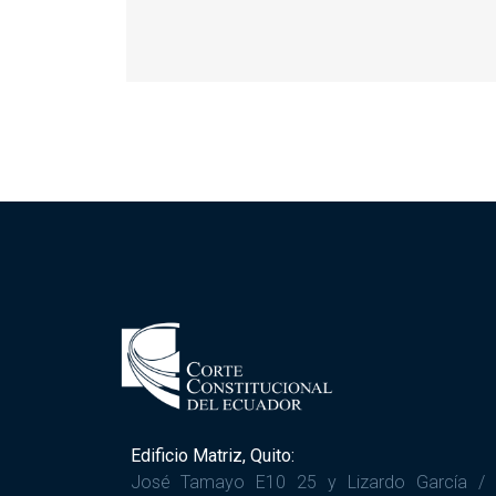
Edificio Matriz, Quito:
José Tamayo E10 25 y Lizardo García /