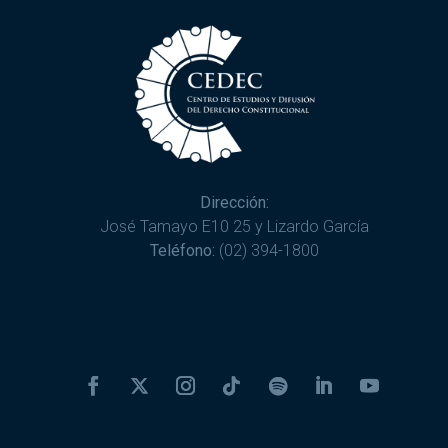
Dirección:
José Tamayo E10 25 y Lizardo García
Teléfono:
(02) 394-1800