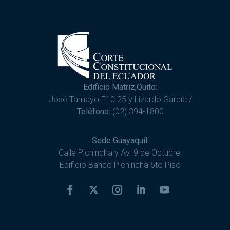
Edificio Matriz,Quito:
José Tamayo E10 25 y Lizardo García /
Teléfono:
(02) 394-1800
Sede Guayaquil:
Calle Pichincha y Av. 9 de Octubre.
Edificio Banco Pichincha 6to Piso