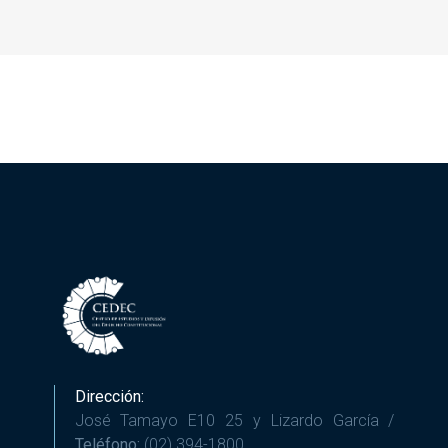
Dirección:
José Tamayo E10 25 y Lizardo García /
Teléfono:
(02) 394-1800