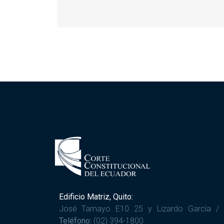
Edificio Matriz, Quito:
José Tamayo E10 25 y Lizardo García /
Teléfono:
(02) 394-1800