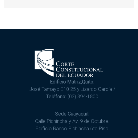
Edificio Matriz,Quito:
José Tamayo E10 25 y Lizardo García /
Teléfono:
(02) 394-1800
Sede Guayaquil:
Calle Pichincha y Av. 9 de Octubre.
Edificio Banco Pichincha 6to Piso