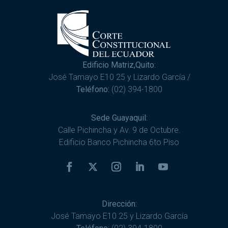
Edificio Matriz,Quito:
José Tamayo E10 25 y Lizardo García /
Teléfono:
(02) 394-1800
Sede Guayaquil:
Calle Pichincha y Av. 9 de Octubre.
Edificio Banco Pichincha 6to Piso
Dirección:
José Tamayo E10 25 y Lizardo García