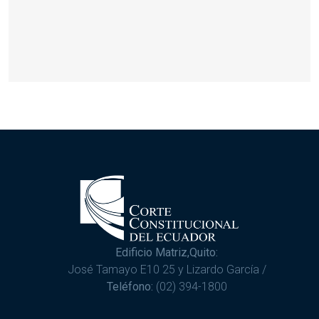
Edificio Matriz,Quito:
José Tamayo E10 25 y Lizardo García /
Teléfono:
(02) 394-1800