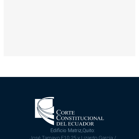
Edificio Matriz,Quito:
José Tamayo E10 25 y Lizardo García /