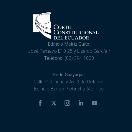
Edificio Matriz,Quito:
José Tamayo E10 25 y Lizardo García /
Teléfono:
(02) 394-1800
Sede Guayaquil:
Calle Pichincha y Av. 9 de Octubre.
Edificio Banco Pichincha 6to Piso