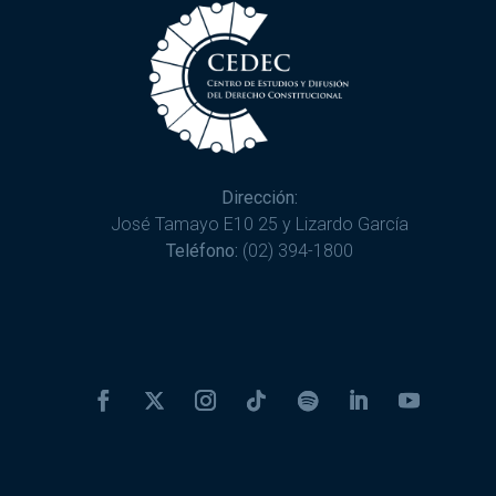
Dirección:
José Tamayo E10 25 y Lizardo García
Teléfono:
(02) 394-1800