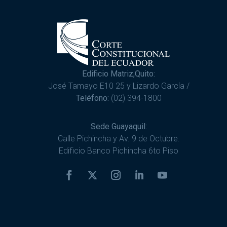
Edificio Matriz,Quito:
José Tamayo E10 25 y Lizardo García /
Teléfono:
(02) 394-1800
Sede Guayaquil:
Calle Pichincha y Av. 9 de Octubre.
Edificio Banco Pichincha 6to Piso