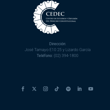
Dirección:
José Tamayo E10 25 y Lizardo García
Teléfono:
(02) 394-1800