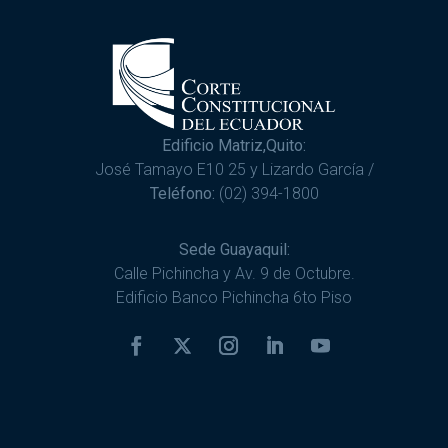
Edificio Matriz,Quito:
José Tamayo E10 25 y Lizardo García /
Teléfono:
(02) 394-1800
Sede Guayaquil:
Calle Pichincha y Av. 9 de Octubre.
Edificio Banco Pichincha 6to Piso