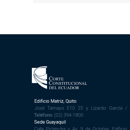
Edificio Matriz, Quito:
José Tamayo E10 25 y Lizardo García /
Teléfono:
(02) 394-1800
Sede Guayaquil:
Calle Pichincha y Av. 9 de Octubre. Edificio