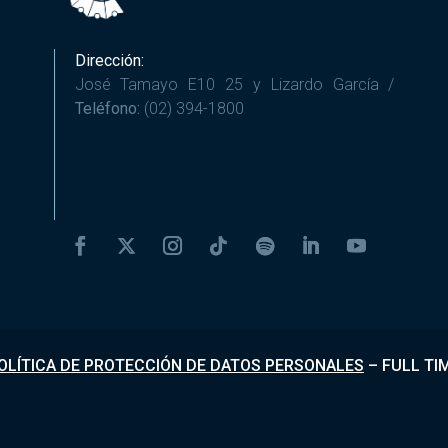
Dirección:
José Tamayo E10 25 y Lizardo García /
Teléfono:
(02) 394-1800
OLÍTICA DE PROTECCIÓN DE DATOS PERSONALES
–
FULL TI
Desarrollado por
Fundapi