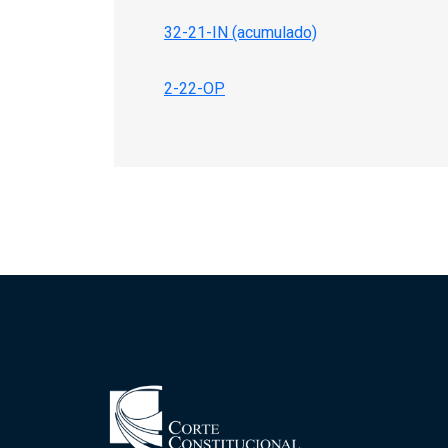
32-21-IN (acumulado)
2-22-OP