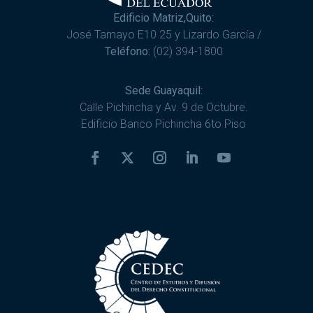
Edificio Matriz,Quito:
José Tamayo E10 25 y Lizardo García /
Teléfono:
(02) 394-1800
Sede Guayaquil:
Calle Pichincha y Av. 9 de Octubre.
Edificio Banco Pichincha 6to Piso