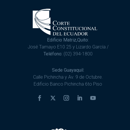
Edificio Matriz,Quito:
José Tamayo E10 25 y Lizardo García /
Teléfono:
(02) 394-1800
Sede Guayaquil:
Calle Pichincha y Av. 9 de Octubre.
Edificio Banco Pichincha 6to Piso