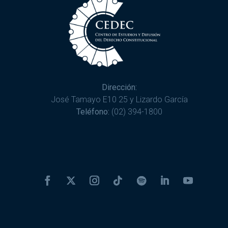
Dirección:
José Tamayo E10 25 y Lizardo García
Teléfono:
(02) 394-1800