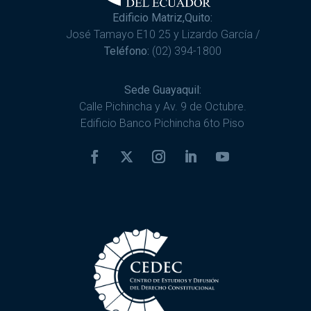
Edificio Matriz,Quito:
José Tamayo E10 25 y Lizardo García /
Teléfono:
(02) 394-1800
Sede Guayaquil:
Calle Pichincha y Av. 9 de Octubre.
Edificio Banco Pichincha 6to Piso