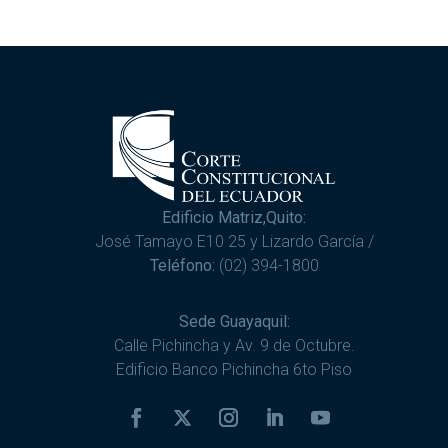
Edificio Matriz,Quito:
José Tamayo E10 25 y Lizardo García /
Teléfono:
(02) 394-1800
Sede Guayaquil:
Calle Pichincha y Av. 9 de Octubre.
Edificio Banco Pichincha 6to Piso