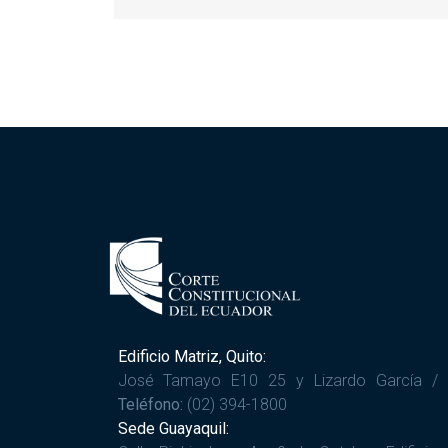
Edificio Matriz, Quito:
José Tamayo E10 25 y Lizardo García /
Teléfono:
(02) 394-1800
Sede Guayaquil: