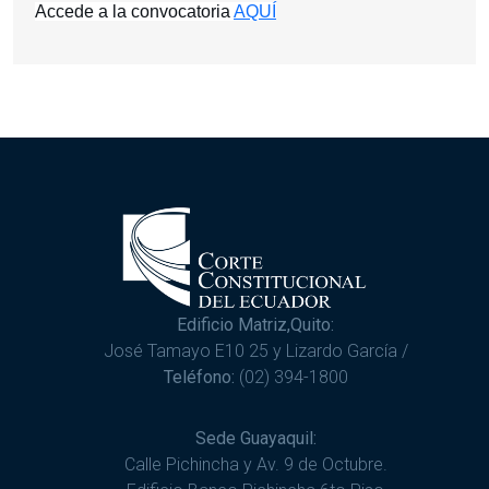
Accede a la convocatoria 
AQUÍ
Edificio Matriz,Quito:
José Tamayo E10 25 y Lizardo García /
Teléfono:
(02) 394-1800
Sede Guayaquil:
Calle Pichincha y Av. 9 de Octubre.