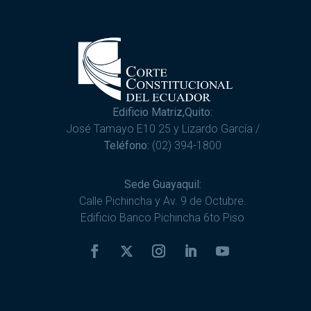
Edificio Matriz,Quito:
José Tamayo E10 25 y Lizardo García /
Teléfono:
(02) 394-1800
Sede Guayaquil:
Calle Pichincha y Av. 9 de Octubre.
Edificio Banco Pichincha 6to Piso