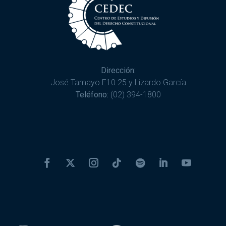
Dirección:
José Tamayo E10 25 y Lizardo García
Teléfono:
(02) 394-1800