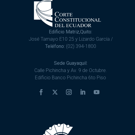
Edificio Matriz,Quito:
José Tamayo E10 25 y Lizardo García /
Teléfono:
(02) 394-1800
Sede Guayaquil:
Calle Pichincha y Av. 9 de Octubre.
Edificio Banco Pichincha 6to Piso