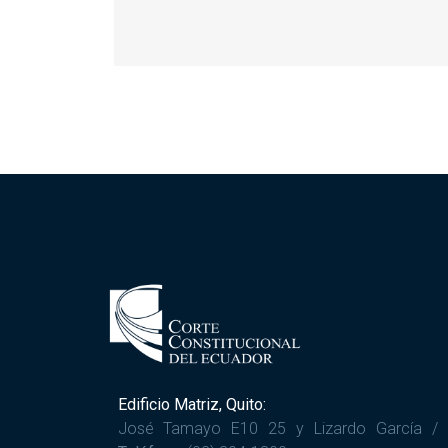
Edificio Matriz, Quito:
José Tamayo E10 25 y Lizardo García /