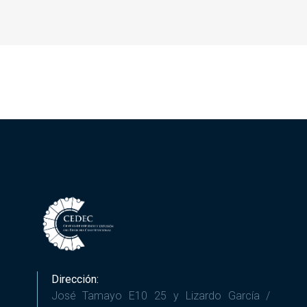
Dirección:
José Tamayo E10 25 y Lizardo García /