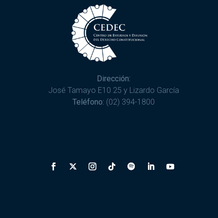
Dirección:
José Tamayo E10 25 y Lizardo García
Teléfono:
(02) 394-1800