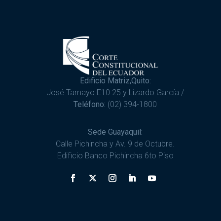
Edificio Matriz,Quito:
José Tamayo E10 25 y Lizardo García /
Teléfono:
(02) 394-1800
Sede Guayaquil:
Calle Pichincha y Av. 9 de Octubre.
Edificio Banco Pichincha 6to Piso