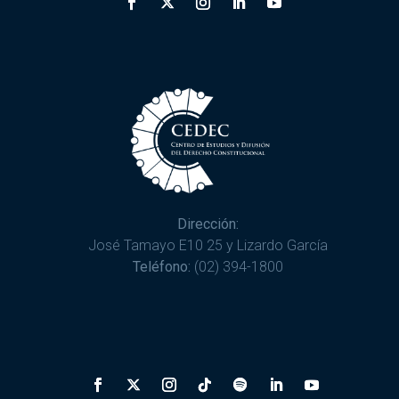
Dirección:
José Tamayo E10 25 y Lizardo García
Teléfono:
(02) 394-1800