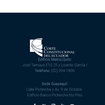
Edificio Matriz,Quito:
José Tamayo E10 25 y Lizardo García /
Teléfono:
(02) 394-1800
Sede Guayaquil:
Calle Pichincha y Av. 9 de Octubre.
Edificio Banco Pichincha 6to Piso