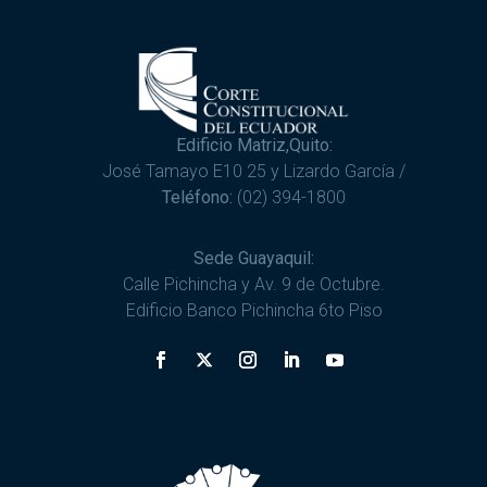
Edificio Matriz,Quito:
José Tamayo E10 25 y Lizardo García /
Teléfono:
(02) 394-1800
Sede Guayaquil:
Calle Pichincha y Av. 9 de Octubre.
Edificio Banco Pichincha 6to Piso