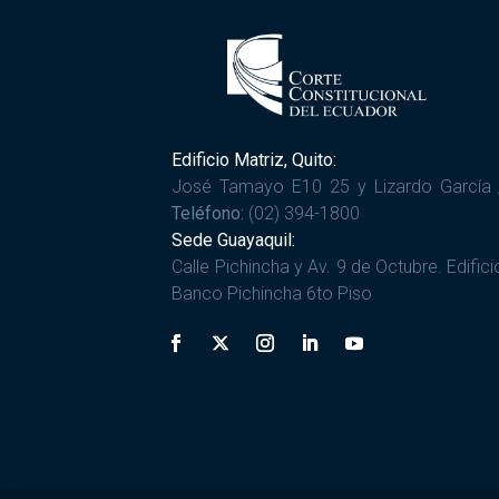
Edificio Matriz, Quito:
José Tamayo E10 25 y Lizardo García 
Teléfono:
(02) 394-1800
Sede Guayaquil:
Calle Pichincha y Av. 9 de Octubre. Edifici
Banco Pichincha 6to Piso